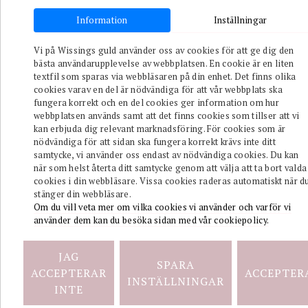
Information
Inställningar
Toggle navi
Vi på Wissings guld använder oss av cookies för att ge dig den
bästa användarupplevelse av webbplatsen. En cookie är en liten
Elisabeth
textfil som sparas via webbläsaren på din enhet. Det finns olika
mini
armband
cookies varav en del är nödvändiga för att vår webbplats ska
fungera korrekt och en del cookies ger information om hur
3490
kr
webbplatsen används samt att det finns cookies som tillser att vi
TILLGÄNGLIG
kan erbjuda dig relevant marknadsföring. För cookies som är
nödvändiga för att sidan ska fungera korrekt krävs inte ditt
samtycke, vi använder oss endast av nödvändiga cookies. Du kan
MATEO
när som helst återta ditt samtycke genom att välja att ta bort valda
Armband
cookies i din webbläsare. Vissa cookies raderas automatiskt när d
Brunt
stänger din webbläsare.
499
kr
Om du vill veta mer om vilka cookies vi använder och varför vi
använder dem kan du besöka sidan med vår cookiepolicy.
EJ I LAGER
MATEO
JAG
SPARA
Armband
ACCEPTERAR
ACCEPTER
Svart
INSTÄLLNINGAR
INTE
499
kr