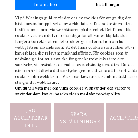
Information
Inställningar
Toggle naviga
Vi på Wissings guld använder oss av cookies för att ge dig den
bästa användarupplevelse av webbplatsen. En cookie är en liten
Autumn
Leaf
textfil som sparas via webbläsaren på din enhet. Det finns olika
drop
cookies varav en del är nödvändiga för att vår webbplats ska
studs
fungera korrekt och en del cookies ger information om hur
silver.
webbplatsen används samt att det finns cookies som tillser att vi
kan erbjuda dig relevant marknadsföring. För cookies som är
990
kr
nödvändiga för att sidan ska fungera korrekt krävs inte ditt
EJ I LAGER
samtycke, vi använder oss endast av nödvändiga cookies. Du kan
när som helst återta ditt samtycke genom att välja att ta bort valda
cookies i din webbläsare. Vissa cookies raderas automatiskt när d
Autumn
Leaf
stänger din webbläsare.
single
Om du vill veta mer om vilka cookies vi använder och varför vi
necklace.
använder dem kan du besöka sidan med vår cookiepolicy.
1500
kr
JAG
EJ I LAGER
SPARA
ACCEPTERAR
ACCEPTER
INSTÄLLNINGAR
BRANCH
INTE
PEARL
HOOPS