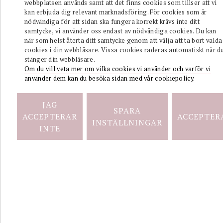
webbplatsen används samt att det finns cookies som tillser att vi
Halsband
kan erbjuda dig relevant marknadsföring. För cookies som är
Guld
nödvändiga för att sidan ska fungera korrekt krävs inte ditt
samtycke, vi använder oss endast av nödvändiga cookies. Du kan
när som helst återta ditt samtycke genom att välja att ta bort valda
cookies i din webbläsare. Vissa cookies raderas automatiskt när d
stänger din webbläsare.
Om du vill veta mer om vilka cookies vi använder och varför vi
använder dem kan du besöka sidan med vår cookiepolicy.
CHARLIE
JAG
SPARA
ACCEPTERAR
ACCEPTER
INSTÄLLNINGAR
INTE
Chain
Halsband
Guld