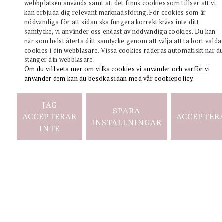
webbplatsen används samt att det finns cookies som tillser att vi
ADELE
kan erbjuda dig relevant marknadsföring. För cookies som är
Hoops
nödvändiga för att sidan ska fungera korrekt krävs inte ditt
Örhängen
samtycke, vi använder oss endast av nödvändiga cookies. Du kan
Stål.
när som helst återta ditt samtycke genom att välja att ta bort valda
cookies i din webbläsare. Vissa cookies raderas automatiskt när d
stänger din webbläsare.
Om du vill veta mer om vilka cookies vi använder och varför vi
använder dem kan du besöka sidan med vår cookiepolicy.
JAG
SPARA
ACCEPTERAR
ACCEPTER
INSTÄLLNINGAR
ADELE
INTE
Hoops
Örhängen