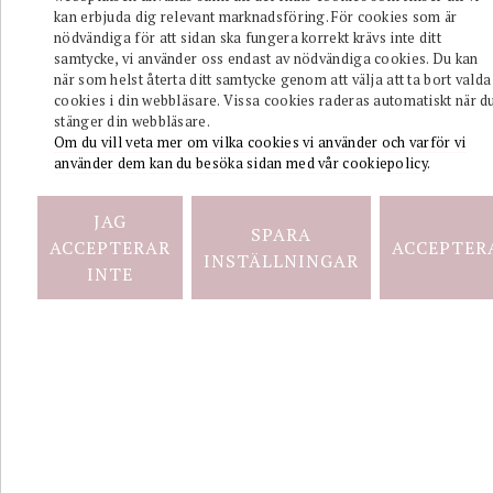
ALINA Wide
kan erbjuda dig relevant marknadsföring. För cookies som är
Örhängen
nödvändiga för att sidan ska fungera korrekt krävs inte ditt
Guld
samtycke, vi använder oss endast av nödvändiga cookies. Du kan
när som helst återta ditt samtycke genom att välja att ta bort valda
cookies i din webbläsare. Vissa cookies raderas automatiskt när d
stänger din webbläsare.
Om du vill veta mer om vilka cookies vi använder och varför vi
använder dem kan du besöka sidan med vår cookiepolicy.
JAG
SPARA
ACCEPTERAR
ACCEPTER
INSTÄLLNINGAR
ALINA
INTE
Wide
Örhängen