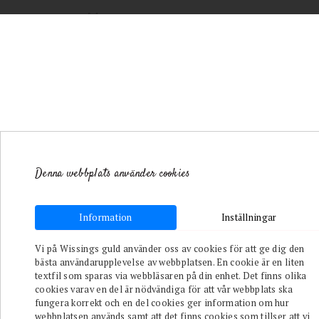
Denna webbplats använder cookies
Information
Inställningar
Toggle navigation
Vi på Wissings guld använder oss av cookies för att ge dig den
bästa användarupplevelse av webbplatsen. En cookie är en liten
/
textfil som sparas via webbläsaren på din enhet. Det finns olika
Varumärken
cookies varav en del är nödvändiga för att vår webbplats ska
/
Astrid &
fungera korrekt och en del cookies ger information om hur
Agnes
/
webbplatsen används samt att det finns cookies som tillser att vi