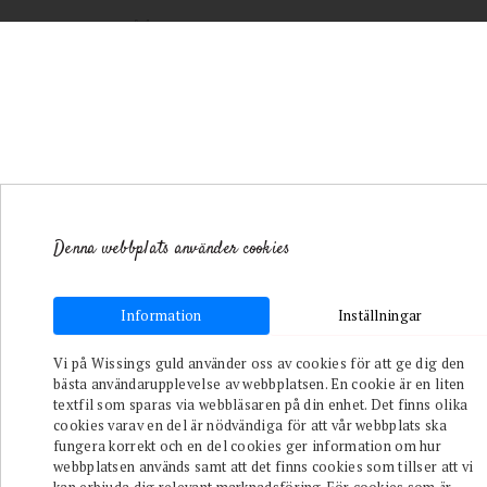
Denna webbplats använder cookies
Toggle navigation
Information
Inställningar
/
Varumärken
/
Thomas Sabo
/
Vi på Wissings guld använder oss av cookies för att ge dig den
Armband hänglås
bästa användarupplevelse av webbplatsen. En cookie är en liten
silver
textfil som sparas via webbläsaren på din enhet. Det finns olika
cookies varav en del är nödvändiga för att vår webbplats ska
fungera korrekt och en del cookies ger information om hur
webbplatsen används samt att det finns cookies som tillser att vi