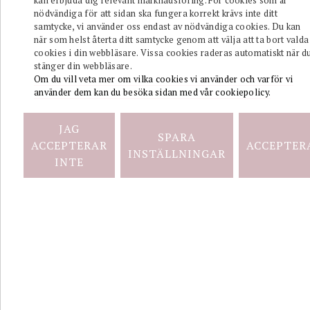
kan erbjuda dig relevant marknadsföring. För cookies som är
nödvändiga för att sidan ska fungera korrekt krävs inte ditt
samtycke, vi använder oss endast av nödvändiga cookies. Du kan
när som helst återta ditt samtycke genom att välja att ta bort valda
cookies i din webbläsare. Vissa cookies raderas automatiskt när d
stänger din webbläsare.
Om du vill veta mer om vilka cookies vi använder och varför vi
Armband
använder dem kan du besöka sidan med vår cookiepolicy.
hänglås
JAG
SPARA
ACCEPTERAR
ACCEPTER
INSTÄLLNINGAR
INTE
silver
Silver
armband med
ett hänglås
och en
nyckel.