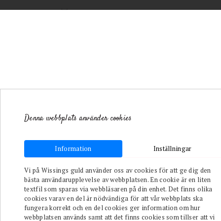
Denna webbplats använder cookies
Information
Inställningar
Toggle navigation
Vi på Wissings guld använder oss av cookies för att ge dig den
bästa användarupplevelse av webbplatsen. En cookie är en liten
/
Till Henne
/
textfil som sparas via webbläsaren på din enhet. Det finns olika
Armband
/
cookies varav en del är nödvändiga för att vår webbplats ska
Circles Of The
fungera korrekt och en del cookies ger information om hur
Universe
webbplatsen används samt att det finns cookies som tillser att vi
Armband