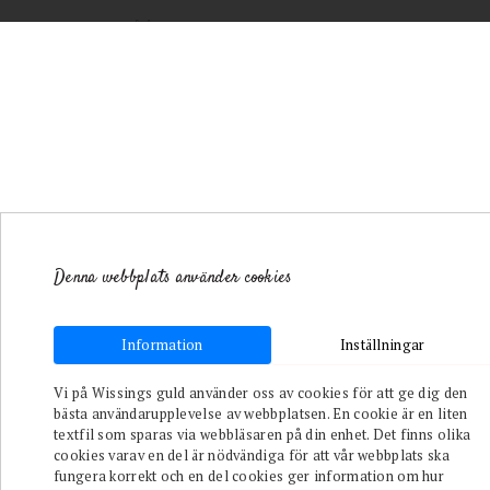
Denna webbplats använder cookies
Information
Inställningar
Toggle navigation
Vi på Wissings guld använder oss av cookies för att ge dig den
bästa användarupplevelse av webbplatsen. En cookie är en liten
/
Till
textfil som sparas via webbläsaren på din enhet. Det finns olika
Henne
/
cookies varav en del är nödvändiga för att vår webbplats ska
Örhängen
fungera korrekt och en del cookies ger information om hur
/
ADELE