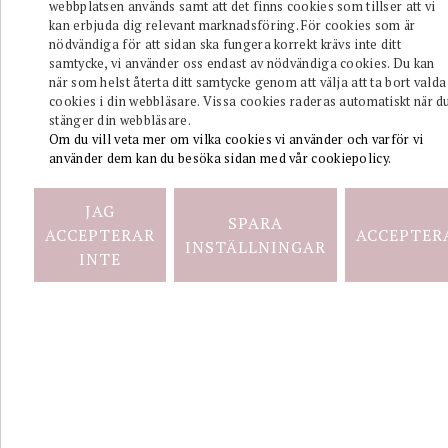
webbplatsen används samt att det finns cookies som tillser att vi
Hoops
kan erbjuda dig relevant marknadsföring. För cookies som är
Örhängen
nödvändiga för att sidan ska fungera korrekt krävs inte ditt
Stål.
samtycke, vi använder oss endast av nödvändiga cookies. Du kan
när som helst återta ditt samtycke genom att välja att ta bort valda
cookies i din webbläsare. Vissa cookies raderas automatiskt när d
stänger din webbläsare.
Om du vill veta mer om vilka cookies vi använder och varför vi
använder dem kan du besöka sidan med vår cookiepolicy.
JAG
SPARA
ADELE
ACCEPTERAR
ACCEPTER
INSTÄLLNINGAR
INTE
Hoops
Örhängen
Stål.