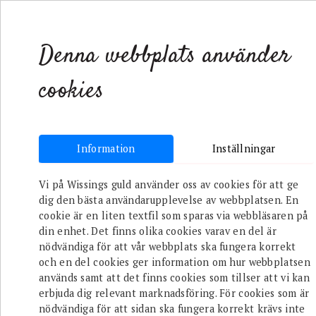
SHOP
VARUMÄRK
Denna webbplats använder
cookies
Information
Inställningar
REA
Armband
Ringar
Vi på Wissings guld använder oss av cookies för att ge
dig den bästa användarupplevelse av webbplatsen. En
cookie är en liten textfil som sparas via webbläsaren på
/
Till Henne
/
Örhängen
/
Baby Love Ear
din enhet. Det finns olika cookies varav en del är
nödvändiga för att vår webbplats ska fungera korrekt
och en del cookies ger information om hur webbplatsen
används samt att det finns cookies som tillser att vi kan
erbjuda dig relevant marknadsföring. För cookies som är
nödvändiga för att sidan ska fungera korrekt krävs inte