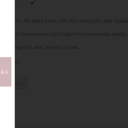
aby love.. My Baby Love.. Oh Oh I need you. Den mjuka
hängen i återvunnet sterlingsilver med runda mjuka 
kor: längd 16 mm, bredd 5,5 mm.
900
kr
 i lager
ERA
J I LAGER