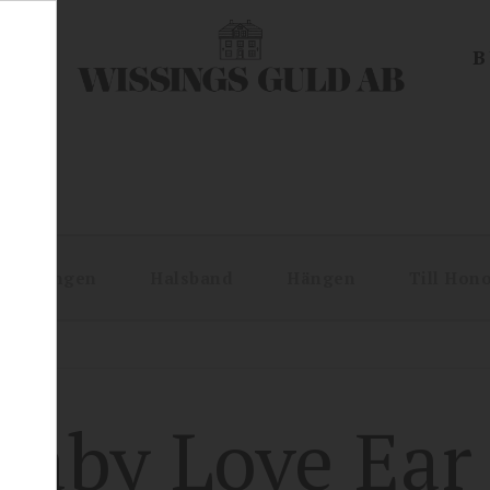
EN
B
Örhängen
Halsband
Hängen
Till Hon
Baby Love Ear