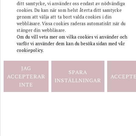
ditt samtycke, vi använder oss endast av nödvändiga
cookies. Du kan när som helst återta ditt samtycke
genom att välja att ta bort valda cookies i din
”B
webbläsare. Vissa cookies raderas automatiskt när du
stänger din webbläsare.
Ör
Om du vill veta mer om vilka cookies vi använder och
varför vi använder dem kan du besöka sidan med vår
De
cookiepolicy.
1
JAG
SPARA
Ej
ACCEPTERAR
ACCEPT
INSTÄLLNINGAR
INTE
E