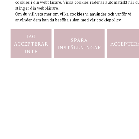
cookies i din webbläsare. Vissa cookies raderas automatiskt när d
stänger din webbläsare.
Kontakt
Om du vill veta mer om vilka cookies vi använder och varför vi
använder dem kan du besöka sidan med vår cookiepolicy.
Integritetspolicy
JAG
SPARA
ACCEPTERAR
ACCEPTER
INSTÄLLNINGAR
info@wissingsguld.se
INTE
2026 COPYRIGHT © WISSINGS GULD AB