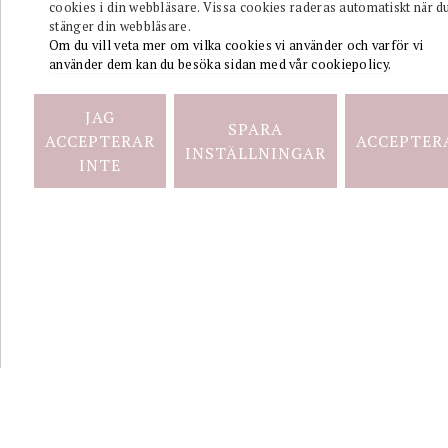
cookies i din webbläsare. Vissa cookies raderas automatiskt när d
stänger din webbläsare.
Kontakt
Om du vill veta mer om vilka cookies vi använder och varför vi
använder dem kan du besöka sidan med vår cookiepolicy.
Integritetspolicy
JAG
SPARA
ACCEPTERAR
ACCEPTER
INSTÄLLNINGAR
info@wissingsguld.se
INTE
2026 COPYRIGHT © WISSINGS GULD AB