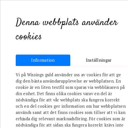
SHOP
VARUMÄRK
Denna webbplats använder
cookies
Information
Inställningar
REA
Armband
Ringar
Vi på Wissings guld använder oss av cookies för att ge
dig den bästa användarupplevelse av webbplatsen. En
Inga produkter
cookie är en liten textfil som sparas via webbläsaren på
din enhet. Det finns olika cookies varav en del är
nödvändiga för att vår webbplats ska fungera korrekt
och en del cookies ger information om hur webbplatsen
används samt att det finns cookies som tillser att vi kan
erbjuda dig relevant marknadsföring. För cookies som är
nödvändiga för att sidan ska fungera korrekt krävs inte