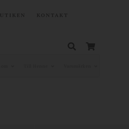
UTIKEN
KONTAKT
onom
Till Henne
Varumärken