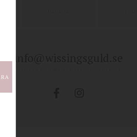
Butiken
Kont
info@wissingsguld.se
2026 COPYRIGHT © WISSINGS GULD AB
ERA