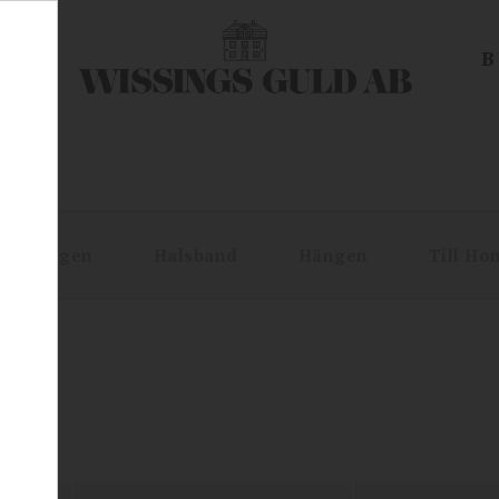
EN
B
Örhängen
Halsband
Hängen
Till H