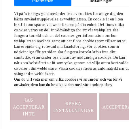
Information
Inställningar
Vi på Wissings guld använder oss av cookies för att ge dig den
bästa användarupplevelse av webbplatsen. En cookie är en liten
textfil som sparas via webbläsaren på din enhet. Det finns olika
Endast i fysisk butik
cookies varav en del är nödvändiga för att vår webbplats ska
fungera korrekt och en del cookies ger information om hur
webbplatsen används samt att det finns cookies som tillser att vi
kan erbjuda dig relevant marknadsföring. För cookies som är
nödvändiga för att sidan ska fungera korrekt krävs inte ditt
samtycke, vi använder oss endast av nödvändiga cookies. Du kan
när som helst återta ditt samtycke genom att välja att ta bort valda
cookies i din webbläsare. Vissa cookies raderas automatiskt när d
stänger din webbläsare.
Om du vill veta mer om vilka cookies vi använder och varför vi
använder dem kan du besöka sidan med vår cookiepolicy.
JAG
SPARA
ACCEPTERAR
ACCEPTER
INSTÄLLNINGAR
INTE